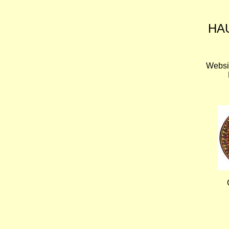
HA
Websi