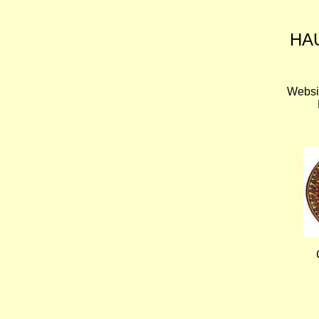
HA
Websi