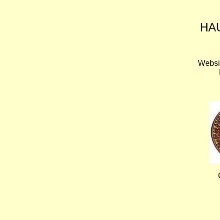
HA
Websi