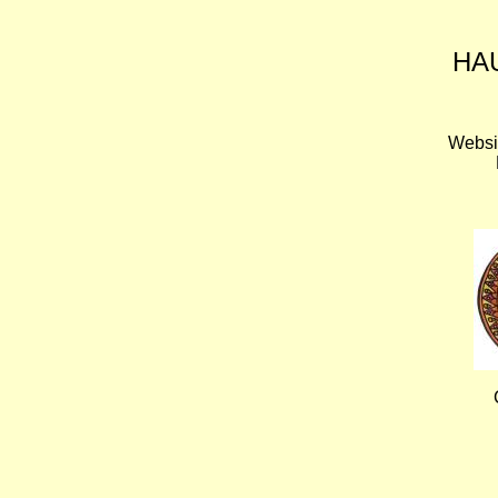
HA
Websi