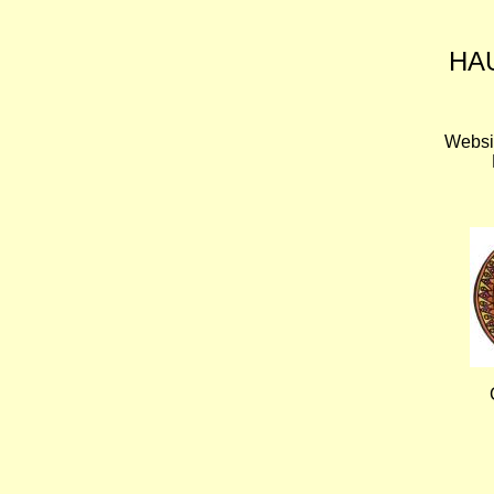
HA
Websi