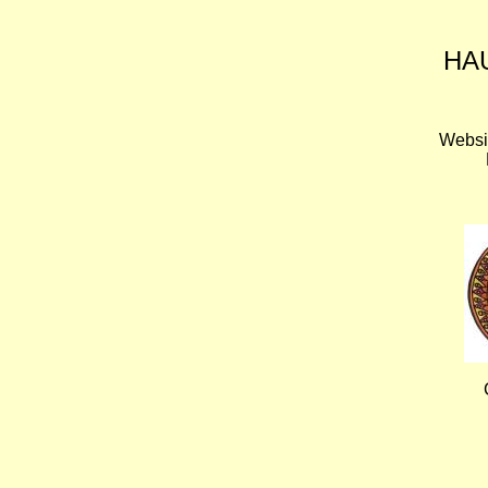
HA
Websi