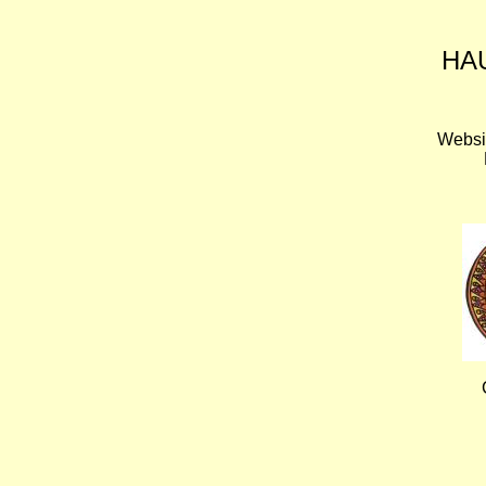
HA
Websi