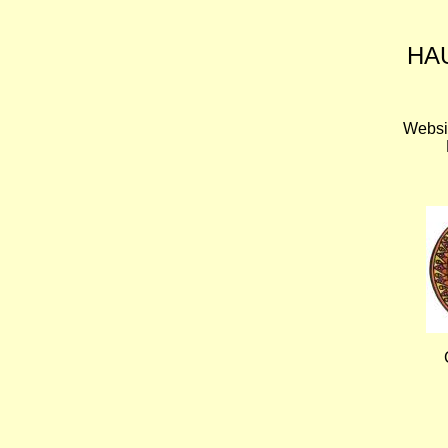
HA
Websi