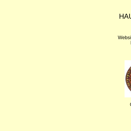
HA
Websi