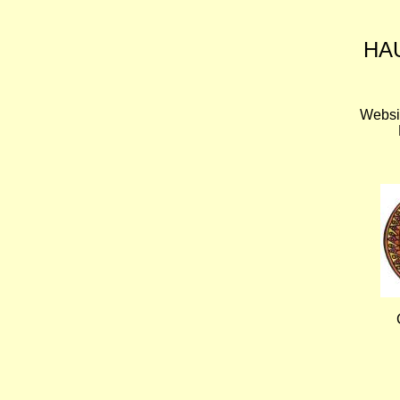
HA
Websi