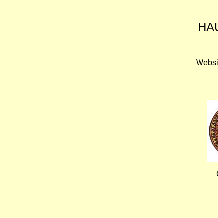
HA
Websi