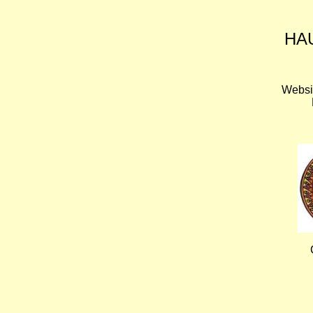
HA
Websi