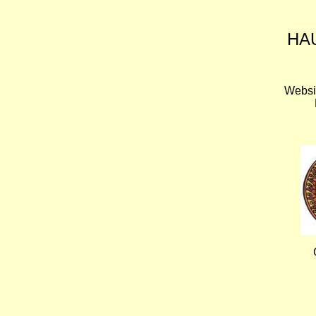
HA
Websi