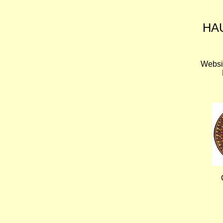
HA
Websi