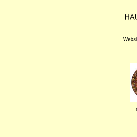
HA
Websi