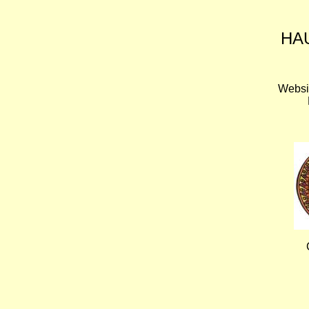
HA
Websi