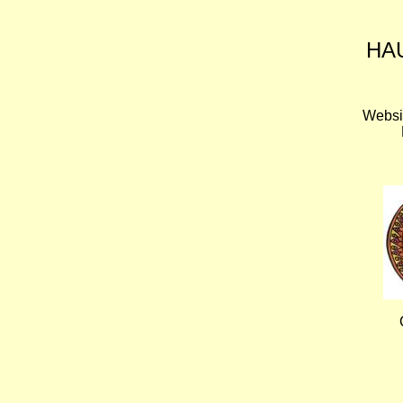
HA
Websi