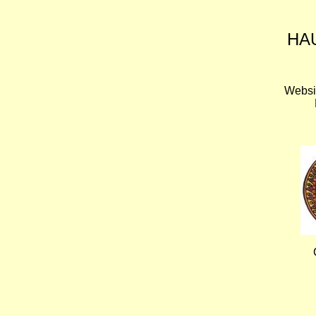
HA
Websi