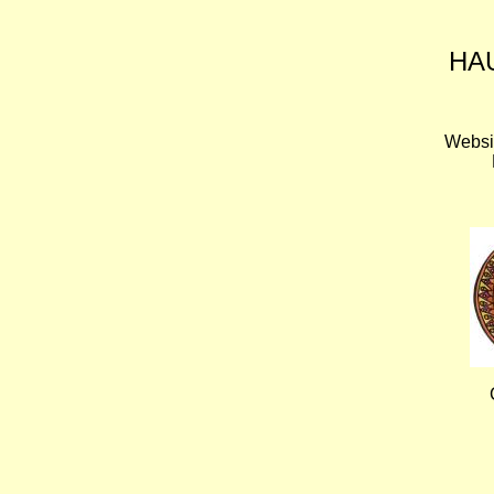
HA
Websi