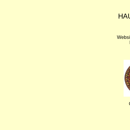
HA
Websi