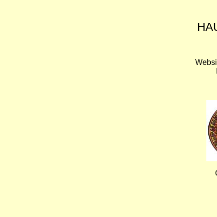
HA
Websi