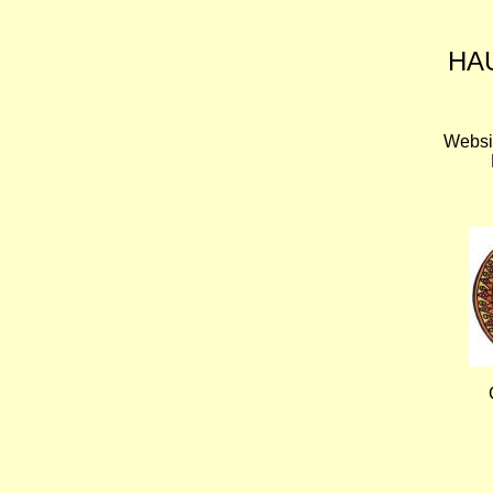
HA
Websi