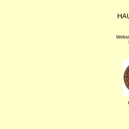
HA
Websi