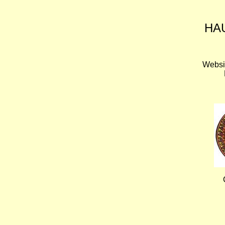
HA
Websi