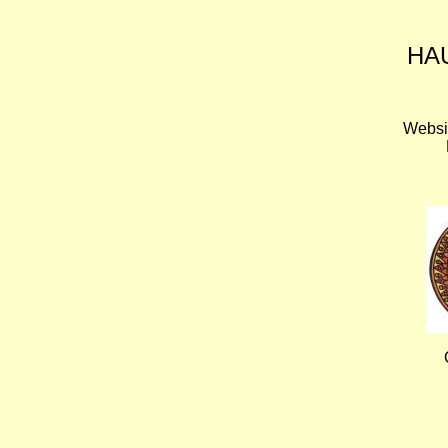
HA
Websi