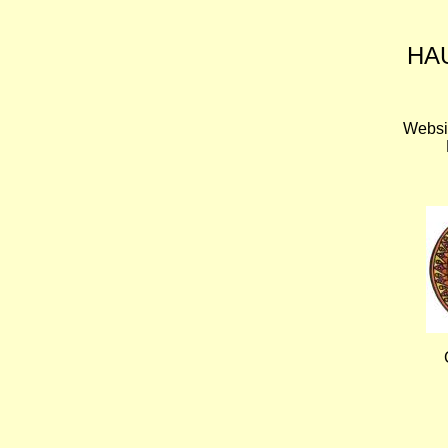
HA
Websi