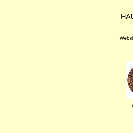
HA
Websi