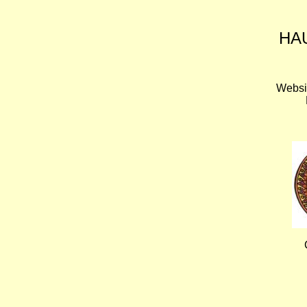
HA
Websi