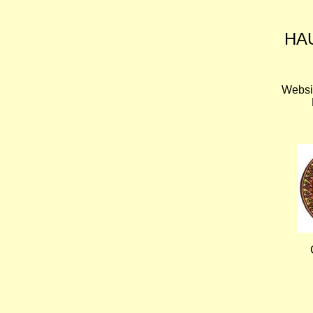
HA
Websi