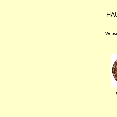
HA
Websi