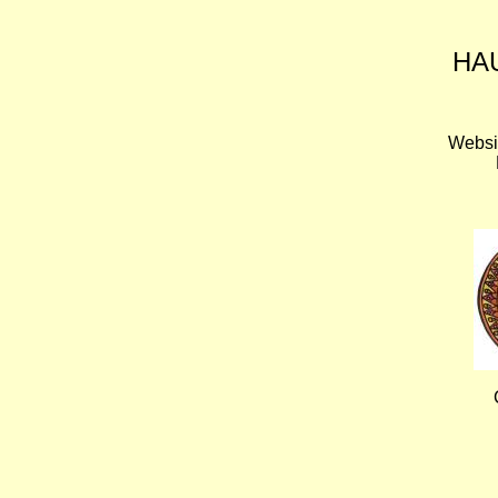
HA
Websi