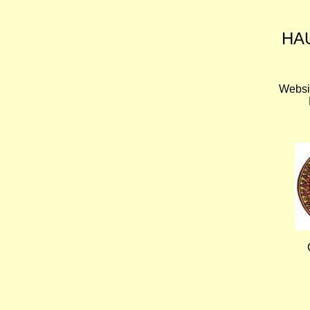
HA
Websi