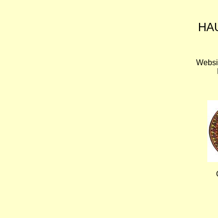
HA
Websi