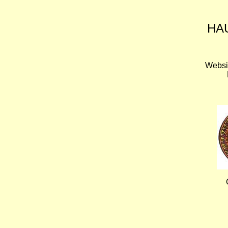
HA
Websi