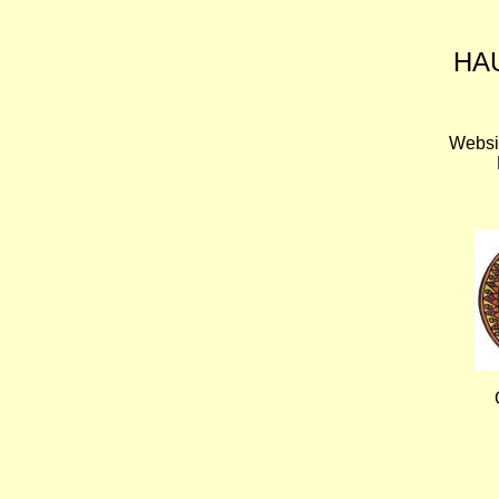
HA
Websi